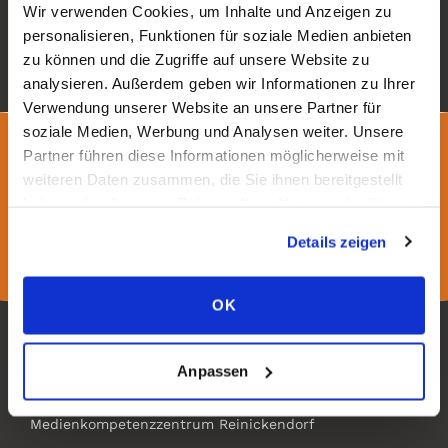
Wir verwenden Cookies, um Inhalte und Anzeigen zu
personalisieren, Funktionen für soziale Medien anbieten
Zurück zur Übersicht
zu können und die Zugriffe auf unsere Website zu
analysieren. Außerdem geben wir Informationen zu Ihrer
Verwendung unserer Website an unsere Partner für
soziale Medien, Werbung und Analysen weiter. Unsere
Partner führen diese Informationen möglicherweise mit
Folgt uns auf
weiteren Daten zusammen, die Sie ihnen bereitgestellt
haben oder die sie im Rahmen Ihrer Nutzung der Dienste
gesammelt haben.
Details zeigen
OK
Anpassen
meredo
Medienkompetenzzentrum Reinickendorf