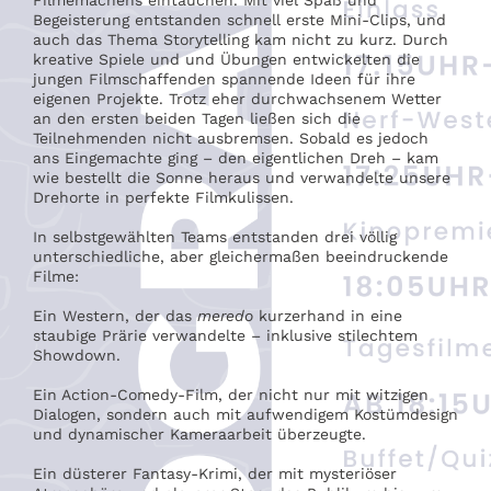
Filmemachens eintauchen. Mit viel Spaß und
Begeisterung entstanden schnell erste Mini-Clips, und
auch das Thema Storytelling kam nicht zu kurz. Durch
kreative Spiele und und Übungen entwickelten die
jungen Filmschaffenden spannende Ideen für ihre
eigenen Projekte. Trotz eher durchwachsenem Wetter
an den ersten beiden Tagen ließen sich die
Teilnehmenden nicht ausbremsen. Sobald es jedoch
ans Eingemachte ging – den eigentlichen Dreh – kam
wie bestellt die Sonne heraus und verwandelte unsere
Drehorte in perfekte Filmkulissen.
In selbstgewählten Teams entstanden drei völlig
unterschiedliche, aber gleichermaßen beeindruckende
Filme:
Ein Western, der das
meredo
kurzerhand in eine
staubige Prärie verwandelte – inklusive stilechtem
Showdown.
Ein Action-Comedy-Film, der nicht nur mit witzigen
Dialogen, sondern auch mit aufwendigem Kostümdesign
und dynamischer Kameraarbeit überzeugte.
Ein düsterer Fantasy-Krimi, der mit mysteriöser