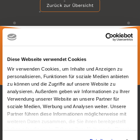
Zurück zur Übersicht
Folgt uns auf
Diese Webseite verwendet Cookies
Wir verwenden Cookies, um Inhalte und Anzeigen zu
personalisieren, Funktionen für soziale Medien anbieten
zu können und die Zugriffe auf unsere Website zu
analysieren. Außerdem geben wir Informationen zu Ihrer
Verwendung unserer Website an unsere Partner für
soziale Medien, Werbung und Analysen weiter. Unsere
Partner führen diese Informationen möglicherweise mit
meredo
weiteren Daten zusammen, die Sie ihnen bereitgestellt
Medienkompetenzzentrum Reinickendorf
haben oder die sie im Rahmen Ihrer Nutzung der Dienste
Namslaustr. 45/47
gesammelt haben.