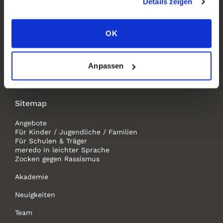
13507 Berlin
Details zeigen
Telefon:
+49 (30) 4323056
OK
E-Mail:
info[@]meredo.de
Das meredo ist eine Einrichtung des Bezirksamtes
Reinickendorf, Jugendamt.
Anpassen
Sitemap
Angebote
Für Kinder / Jugendliche / Familien
Für Schulen & Träger
meredo in leichter Sprache
Zocken gegen Rassismus
Akademie
Neuigkeiten
Team