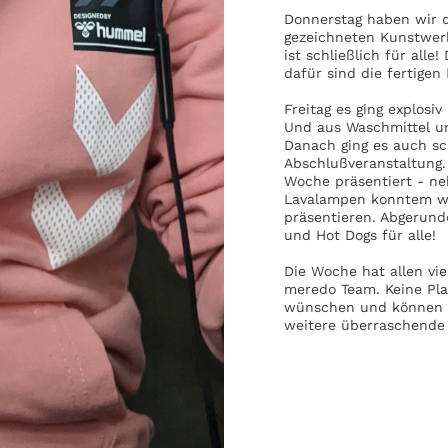
Donnerstag haben wir d
gezeichneten Kunstwerk
ist schließlich für al
dafür sind die fertigen
Freitag es ging explosi
Und aus Waschmittel un
Danach ging es auch sc
Abschlußveranstaltung. 
Woche präsentiert - ne
Lavalampen konntem wir
präsentieren. Abgerun
und Hot Dogs für alle!
Die Woche hat allen vi
meredo Team. Keine Pla
wünschen und können w
weitere überraschende 