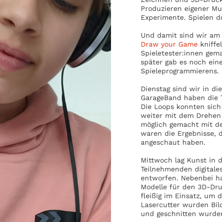
Produzieren eigener Mu
Experimente. Spielen d
Und damit sind wir am 
Draw your Game
kniffe
Spieletester:innen gem
später gab es noch ein
Spieleprogrammierens.
Dienstag sind wir in di
GarageBand haben die 
Die Loops konnten sich
weiter mit dem Drehen e
möglich gemacht mit de
waren die Ergebnisse,
angeschaut haben.
Mittwoch lag Kunst in 
Teilnehmenden digitale
entworfen. Nebenbei 
Modelle für den 3D-Dru
fleißig im Einsatz, um 
Lasercutter wurden Bil
und geschnitten wurde