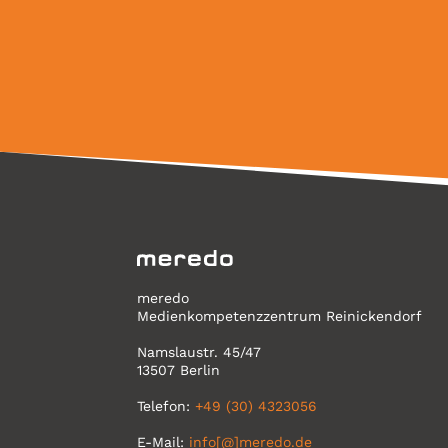
meredo
Medienkompetenzzentrum Reinickendorf
Namslaustr. 45/47
13507 Berlin
Telefon:
+49 (30) 4323056
E-Mail:
info[@]meredo.de