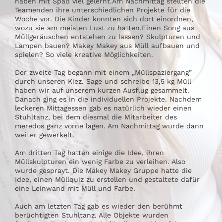
haben mit Spaß viel gelernt.Am Nachmittag stellten die
Teamenden ihre unterschiedlichen Projekte für die
Woche vor. Die Kinder konnten sich dort einordnen,
wozu sie am meisten Lust zu hatten.Einen Song aus
Müllgeräuschen entstehen zu lassen? Skulpturen und
Lampen bauen? Makey Makey aus Müll aufbauen und
spielen? So viele kreative Möglichkeiten.
Der zweite Tag begann mit einem „Müllspaziergang”
durch unseren Kiez. Sage und schreibe 13,5 kg Müll
haben wir auf unserem kurzen Ausflug gesammelt.
Danach ging es in die individuellen Projekte. Nachdem
leckeren Mittagessen gab es natürlich wieder einen
Stuhltanz, bei dem diesmal die Mitarbeiter des
meredos ganz vorne lagen. Am Nachmittag wurde dann
weiter gewerkelt.
Am dritten Tag hatten einige die Idee, ihren
Müllskulpturen ein wenig Farbe zu verleihen. Also
wurde gesprayt. Die Makey Makey Gruppe hatte die
Idee, einen Müllquiz zu erstellen und gestaltete dafür
eine Leinwand mit Müll und Farbe.
Auch am letzten Tag gab es wieder den berühmt
berüchtigten Stuhltanz. Alle Objekte wurden