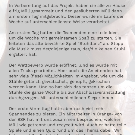
In Vorbereitung auf das Projekt haben sie alle zu Hause
eifrig Müll gesammelt und den gesäuberten Müll dann
am ersten Tag mitgebracht. Dieser wurde im Laufe der
Woche auf unterschiedlichste Weise verarbeitet.
Am ersten Tag hatten die Teamenden eine tolle Idee,
um die Woche mit gemeinsamen Spaß zu starten. Sie
leiteten das alte bewährte Spiel “Stuhltanz” an. Stopp
die Musik muss der/diejenige raus, der/die keinen Stuhl
ergattert hat.
Der Wettbewerb wurde eröffnet…und es wurde mit
allen Tricks gearbeitet. Aber auch die Anleitenden hat
sehr viele (fiese) Möglichkeiten im Angebot, wie um die
Stühle getanzt, gewatschelt, gehüpft, gekrochen
werden kann. Und so hat sich das tanzen um die
Stühle die ganze Woche bis zur Abschlussveranstaltung
durchgezogen. Mit unterschiedlichen Sieger:innen.
Der erste Vormittag hatte aber noch viel mehr
Spannendes zu bieten. Ein Mitarbeiter in Orange- von
der BSR hat mit uns zusammen besprochen, welcher
Müll wie getrennt und recycelt wird. Auch er hatte tolle
Spiele und einen Quiz rund um das Thema dabei. Wir