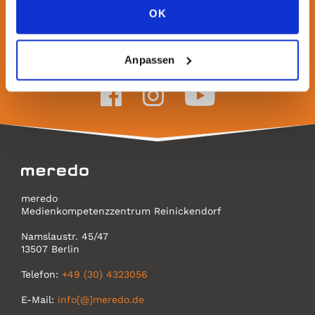
OK
Folgt uns auf
Anpassen
meredo
Medienkompetenzzentrum Reinickendorf
Namslaustr. 45/47
13507 Berlin
Telefon:
+49 (30) 4323056
E-Mail:
info[@]meredo.de