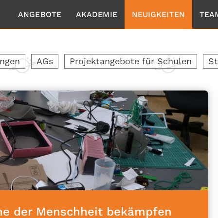
ANGEBOTE
AKADEMIE
NEUIGKEITEN
TEA
ungen
AGs
Projektangebote für Schulen
St
eme der Menschheit bekämpfen