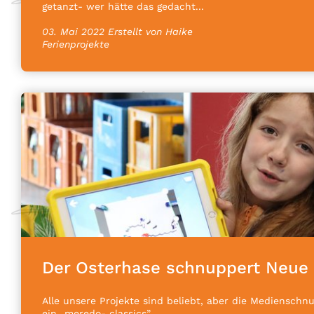
getanzt- wer hätte das gedacht...
03. Mai 2022
Erstellt von Haike
Ferienprojekte
Der Osterhase schnuppert Neue
Alle unsere Projekte sind beliebt, aber die Medienschn
ein „meredo- classics”.