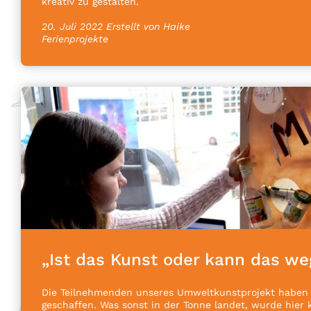
kreativ zu gestalten.
20. Juli 2022
Erstellt von Haike
Ferienprojekte
„Ist das Kunst oder kann das we
Die Teilnehmenden unseres Umweltkunstprojekt haben
geschaffen. Was sonst in der Tonne landet, wurde hier