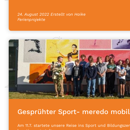
24. August 2022
Erstellt von Haike
Ferienprojekte
Gesprühter Sport- meredo mobil:
Am 11.7. startete unsere Reise ins Sport und Bildungs